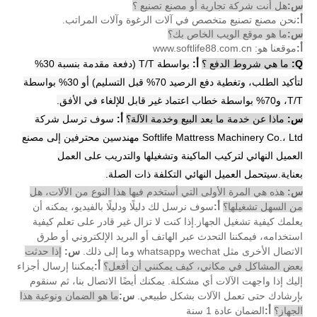
س:
هل أنت شركة تجارية أو مصنع تصنيع ؟
أ:
نحن مصنع تصنيع متخصص في آلات الرغوة وآلات المراتب.
س:
ما هو موقع الويب الخاص بك؟
أ:
موقعنا هو: www.softlife88.com.cn
Q
:
ما هي شروط الدفع ؟
أ:
بواسطة T/T (دفعة مقدمة بنسبة 30%
لتأكيد الطلب، وتغطية دفع الرصيد 70% قبل التسليم) أو 30% بواسطة
T/T، و70% بواسطة خطاب اعتماد غير قابل للإلغاء في الأفق.
س:
ماذا عن خدمة ما بعد البيع وخدمة الآلة؟
أ:
سوف ترسل شركة
Softlife Mattress Machinery Co.، Ltd مهندسين محترفين إلى مصنع
العميل النهائي لتركيب الماكينة وتشغيلها والتدريب على العمل
بعناية.سيتحمل العميل النهائي التكلفة ذات الصلة.
س:
هذه هي المرة الأولى التي أستخدم فيها هذا النوع من الآلات، هل
من السهل تشغيلها؟
أ:
سوف نرسل لك دليلًا ودليلًا بالفيديو، يمكنه أن
يعلمك كيفية تشغيل الجهاز.إذا كنت لا تزال غير قادر على تعلم كيفية
استخدامه، فيمكننا التحدث عبر الهاتف أو البريد الإلكتروني أو طرق
الاتصال الأخرى مثل wechat وwhatsapp وما إلى ذلك.
س:
إذا حدثت
بعض المشاكل في مكاني، كيف يمكنني أن أفعل؟
أ:
يمكننا إرسال أجزاء
إليك إذا واجهت الآلات أي مشكلة. يمكنك أيضًا الاتصال بنا، ثم سنقوم
بإرشادك حتى تعمل الآلات بشكل طبيعي.
س:
ما هو الضمان ونوعية هذا
الجهاز؟
أ:
الضمان عادة 1 سنة