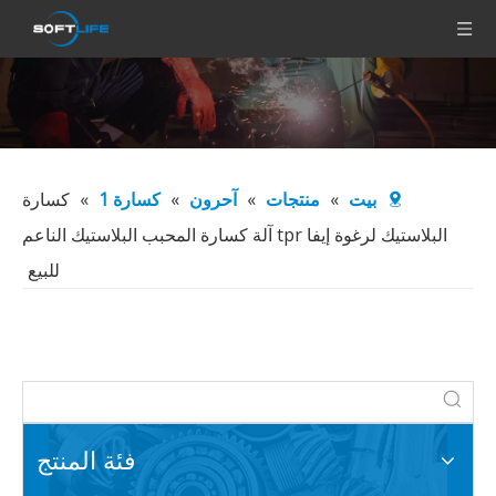
بيت
»
منتجات
»
آحرون
»
كسارة 1
»
كسارة
البلاستيك لرغوة إيفا tpr آلة كسارة المحبب البلاستيك الناعم
للبيع
فئة المنتج