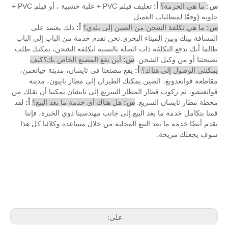
س:
ما هي الحزمة؟
أ:
تغليف فيلم PVC + علبة خشبية ، أو فيلم PVC +
حاوية (وفقًا لمتطلبات العميل
س:
ما هي تكلفة الشحن من الصين إلى بلدي؟
أ:
ذلك يعتمد على
المسافة بينك وبين الميناء البحري.نحن نقدم خدمة من الباب إلى الباب
طالما أنك تدفع التكلفة ذات الصلة.بالنسبة لتكلفة الشحن، يمكنك طلب
نصيحتنا أو من وكيل الشحن.
س:
أين يقع المصنع الخاص بك؟كيف
يمكنني الوصول إلى هناك؟
أ:
يقع مصنعنا في تايشان، مدينة جيانغمن،
مقاطعة قوانغدونغ، الصين.يمكنك الطيران إلى مطار باييون، مدينة
قوانغتشو، ثم ركوب قطار المطار السريع إلى تايشان.يمكننا أن نقلك من
محطة مطار تايشان السريع.
س:
هل هناك أي خدمة ما بعد البيع؟
أ:
لقد
قمنا بتكامل خدمة ما بعد البيع.إلى جانب مهندسينا ذوي الخبرة، فإننا
نقدم أيضًا خدمة ما بعد البيع المحلية من خلال مساعدة وكلائنا.كل هذا
سوف يجعلك مريحة.
آلة كسارة النفايات عشية بو
كسارة الاسفنج الرغوي الناعمة النفايات
كسارة البلاستيك
على: