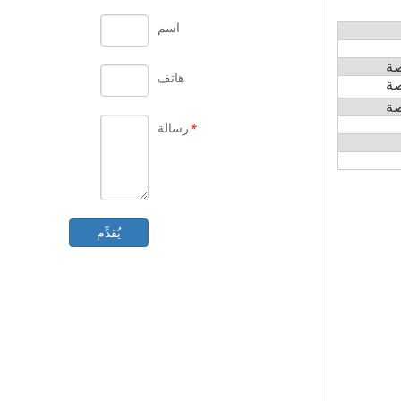
اسم
ة
هاتف
ة
ة
رسالة
*
يُقدِّم