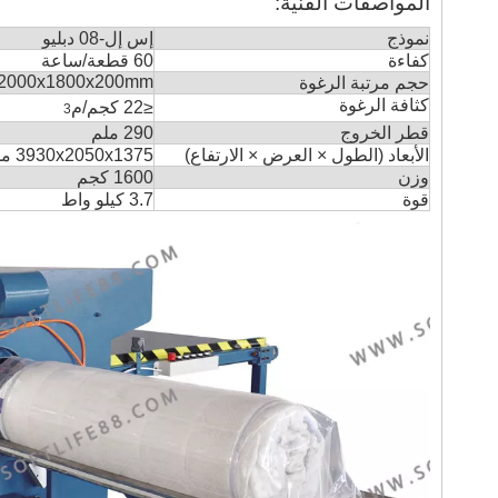
المواصفات الفنية:
نموذج
إس إل-08 دبليو
كفاءة
60 قطعة/ساعة
2000x1800x200mm
حجم مرتبة الرغوة
كثافة الرغوة
≤
22 كجم/م
3
قطر الخروج
290 ملم
الأبعاد (الطول × العرض × الارتفاع)
3930x2050x1375 ملم
وزن
1600 كجم
قوة
3.7 كيلو واط