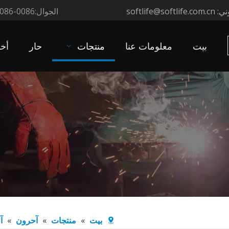
وني:
softlife@softlife.com.cn
الجوال:0086-13822307218/0086-13822417621
بيت
معلومات عنا
منتجات
حار
أخب
بيت
»
منتجات
»
آحرون
»
آ